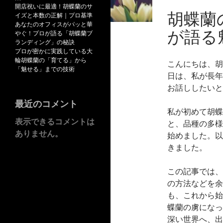
開店祝いに最適！胡蝶蘭のサ
胡蝶蘭
イズと本数の正解｜プロ基準
あなたのオフィスがパッと華
が語る
やぐ！プロが語る「胡蝶蘭ブ
ランディング」の秘訣
プロが密かに実践している大
輪胡蝶蘭の「育てる」から
こんにちは、胡
「魅せる」までの技術
日は、私が長年
お話ししたいと
最近のコメント
私が初めて胡蝶
表示できるコメントは
と、品種の多様
ありません。
始めました。以
きました。
この記事では、
の方法などを余
も、これから始
蝶蘭の虜になっ
深い世界へ、出