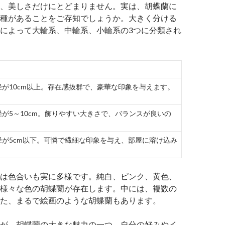
、美しさだけにとどまりません。実は、胡蝶蘭に
種があることをご存知でしょうか。大きく分ける
によって大輪系、中輪系、小輪系の3つに分類され
径が10cm以上。存在感抜群で、豪華な印象を与えます。
径が5～10cm。飾りやすい大きさで、バランスが良いの
。
径が5cm以下。可憐で繊細な印象を与え、部屋に溶け込み
。
は色合いも実に多様です。純白、ピンク、黄色、
様々な色の胡蝶蘭が存在します。中には、複数の
た、まるで絵画のような胡蝶蘭もあります。
が、胡蝶蘭の大きな魅力の一つ。自分の好みやイ