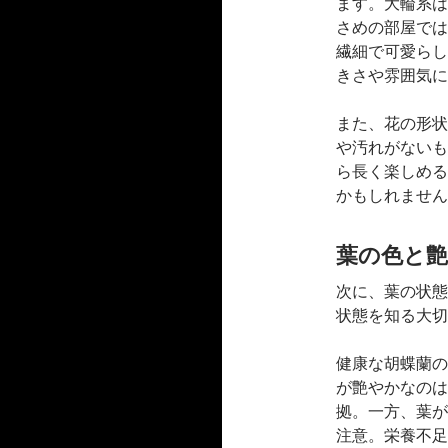
ます。大輪系は
さめの部屋では
繊細で可愛らし
きさや雰囲気に
また、花の形状
や汚れがないも
ら長く楽しめる
かもしれません
葉の色と艶
次に、葉の状態
状態を知る大切
健康な胡蝶蘭の
が艶やかなのは
拠。一方、葉が
注意。栄養不足