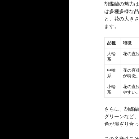
胡蝶蘭の魅力は
は多種多様な品
と、花の大きさ
ます。
品種
特徴
大輪
花の直
系
中輪
花の直
系
が特徴
小輪
花の直
系
やすい
さらに、胡蝶蘭
グリーンなど、
色が混ざり合っ
この多様性こそ