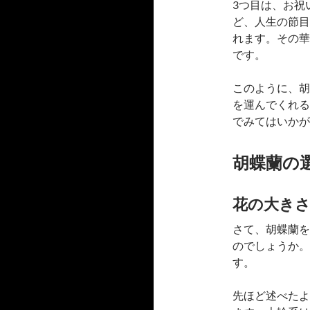
3つ目は、お祝
ど、人生の節目
れます。その華
です。
このように、胡
を運んでくれる
でみてはいかが
胡蝶蘭の
花の大き
さて、胡蝶蘭を
のでしょうか。
す。
先ほど述べたよ