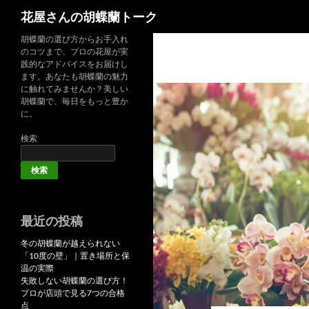
検
花屋さんの胡蝶蘭トーク
索
胡蝶蘭の選び方からお手入れ
のコツまで、プロの花屋が実
践的なアドバイスをお届けし
ます。あなたも胡蝶蘭の魅力
に触れてみませんか？美しい
胡蝶蘭で、毎日をもっと豊か
に。
検索
検索
最近の投稿
冬の胡蝶蘭が越えられない
「10度の壁」｜置き場所と保
温の実際
失敗しない胡蝶蘭の選び方！
プロが店頭で見る7つの合格
点