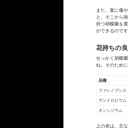
また、葉に傷や
と、そこから病
持つ胡蝶蘭を選
ができるのです
花持ちの
せっかく胡蝶蘭
ね。そのために
品種
ファレノプシス
デンドロビウム
オンシジウム
上の表は、主な