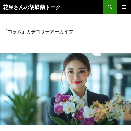
検
花屋さんの胡蝶蘭トーク
索
コ
メインメ
ン
ニュー
テ
ン
「コラム」カテゴリーアーカイブ
ツ
へ
ス
キ
ッ
プ