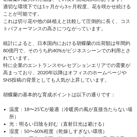
適切な環境下では1ヶ月から3ヶ月程度、花を咲かせ続ける
ことが可能です。
これは切り花や他の鉢植えと比較して圧倒的に長く、コス
トパフォーマンスの高さにつながっています。
統計によると、日本国内における胡蝶蘭の出荷額は年間約
80億円で、そのうち約40%がビジネスシーンでの利用とさ
れています。
特に企業のエントランスやレセプションエリアでの需要が
高まっており、2020年以降はオフィスのホームページや
SNS投稿の背景としても人気が上昇しています。
胡蝶蘭の基本的な育成ポイントは以下の通りです：
温度：18〜25℃が最適（冷暖房の風が直接当たらない場
所）
光：明るい日陰を好む（直射日光は避ける）
湿度：50〜60%程度（乾燥しすぎない環境）