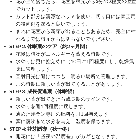
花が全て落ちたら、花茎を根元から3分の2程度の位置
でカットします。
カット部分は清潔なハサミを使い、切り口には園芸用
の殺菌剤を塗ると良いでしょう。
まれに花茎から新芽が出ることもあるため、完全に枯
れるまでは根元からは切らないでください。
STEP 2: 休眠期のケア（約2ヶ月間）
花後は植物がエネルギーを蓄える時期です。
水やりは更に控えめに（10日に1回程度）し、乾燥気
味に管理します。
直射日光は避けつつも、明るい場所で管理します。
この時期に新しい葉が出てくることがあります。
STEP 3: 成長促進期（休眠後）
新しい葉が出てきたら成長期のサインです。
水やりを週1回程度に戻します。
薄めた洋ラン専用の肥料を月1回与えます。
葉に霧吹きで水分を与え、湿度を保ちます。
STEP 4: 花芽誘導（秋〜冬）
開花には「昼夜の温度差」がカギとなります。