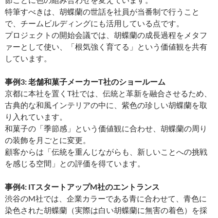
特筆すべきは、胡蝶蘭の世話を社員が当番制で行うこと
で、チームビルディングにも活用している点です。
プロジェクトの開始会議では、胡蝶蘭の成長過程をメタフ
ァーとして使い、「根気強く育てる」という価値観を共有
しています。
事例3: 老舗和菓子メーカーT社のショールーム
京都に本社を置くT社では、伝統と革新を融合させるため、
古典的な和風インテリアの中に、紫色の珍しい胡蝶蘭を取
り入れています。
和菓子の「季節感」という価値観に合わせ、胡蝶蘭の周り
の装飾を月ごとに変更。
顧客からは「伝統を重んじながらも、新しいことへの挑戦
を感じる空間」との評価を得ています。
事例4: ITスタートアップM社のエントランス
渋谷のM社では、企業カラーである青に合わせて、青色に
染色された胡蝶蘭（実際は白い胡蝶蘭に無害の着色）を採