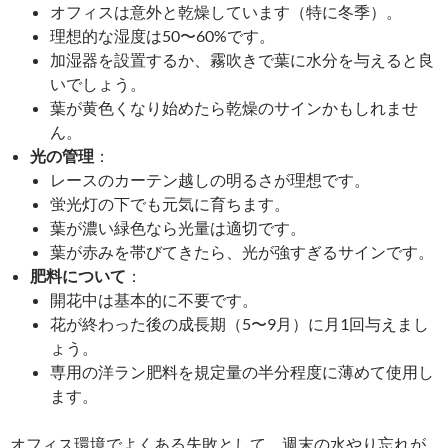
オフィスは意外と乾燥しています（特に冬季）。
理想的な湿度は50〜60%です。
加湿器を設置するか、霧吹きで葉に水分を与えると良
いでしょう。
葉が黄色くなり始めたら乾燥のサインかもしれませ
ん。
光の管理
：
レースのカーテン越しの明るさが理想です。
蛍光灯の下でも元気に育ちます。
葉が濃い緑色なら光量は適切です。
葉が赤みを帯びてきたら、光が強すぎるサインです。
肥料について
：
開花中は基本的に不要です。
花が終わった後の成長期（5〜9月）に月1回与えまし
ょう。
専用の洋ラン肥料を規定量の半分程度に薄めて使用し
ます。
オフィス環境でよくある失敗として、週末の水やり忘れが