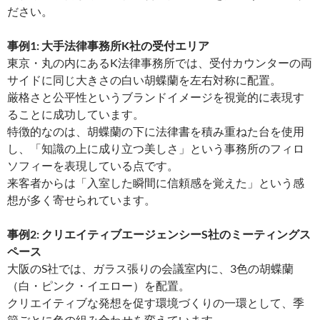
ださい。
事例1: 大手法律事務所K社の受付エリア
東京・丸の内にあるK法律事務所では、受付カウンターの両
サイドに同じ大きさの白い胡蝶蘭を左右対称に配置。
厳格さと公平性というブランドイメージを視覚的に表現す
ることに成功しています。
特徴的なのは、胡蝶蘭の下に法律書を積み重ねた台を使用
し、「知識の上に成り立つ美しさ」という事務所のフィロ
ソフィーを表現している点です。
来客者からは「入室した瞬間に信頼感を覚えた」という感
想が多く寄せられています。
事例2: クリエイティブエージェンシーS社のミーティングス
ペース
大阪のS社では、ガラス張りの会議室内に、3色の胡蝶蘭
（白・ピンク・イエロー）を配置。
クリエイティブな発想を促す環境づくりの一環として、季
節ごとに色の組み合わせを変えています。