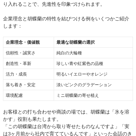
り入れることで、先進性を印象づけられます。
企業理念と胡蝶蘭の特性を結びつける例をいくつかご紹介
します：
企業理念・価値観
最適な胡蝶蘭の選択
信頼性・誠実さ
純白の大輪種
創造性・革新
珍しい青や紅紫色の品種
活力・成長
明るいイエローやオレンジ
落ち着き・安定
淡いピンクのグラデーション
環境配慮
ミニ胡蝶蘭の寄せ植え
お客様との打ち合わせや商談の場では、胡蝶蘭は「氷を溶
かす」役割も果たします。
「この胡蝶蘭は台湾から取り寄せたものなんですよ」「実
は3ヶ月前から社内で育てているんです」といった会話のき