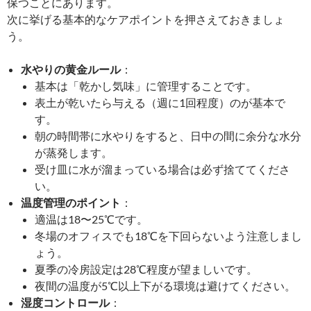
保つことにあります。
次に挙げる基本的なケアポイントを押さえておきましょ
う。
水やりの黄金ルール
：
基本は「乾かし気味」に管理することです。
表土が乾いたら与える（週に1回程度）のが基本で
す。
朝の時間帯に水やりをすると、日中の間に余分な水分
が蒸発します。
受け皿に水が溜まっている場合は必ず捨ててくださ
い。
温度管理のポイント
：
適温は18〜25℃です。
冬場のオフィスでも18℃を下回らないよう注意しまし
ょう。
夏季の冷房設定は28℃程度が望ましいです。
夜間の温度が5℃以上下がる環境は避けてください。
湿度コントロール
：