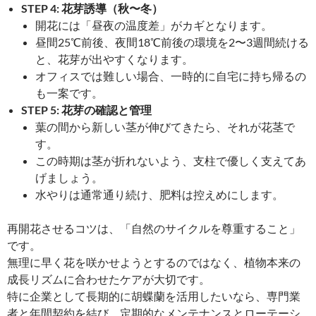
STEP 4: 花芽誘導（秋〜冬）
開花には「昼夜の温度差」がカギとなります。
昼間25℃前後、夜間18℃前後の環境を2〜3週間続ける
と、花芽が出やすくなります。
オフィスでは難しい場合、一時的に自宅に持ち帰るの
も一案です。
STEP 5: 花芽の確認と管理
葉の間から新しい茎が伸びてきたら、それが花茎で
す。
この時期は茎が折れないよう、支柱で優しく支えてあ
げましょう。
水やりは通常通り続け、肥料は控えめにします。
再開花させるコツは、「自然のサイクルを尊重すること」
です。
無理に早く花を咲かせようとするのではなく、植物本来の
成長リズムに合わせたケアが大切です。
特に企業として長期的に胡蝶蘭を活用したいなら、専門業
者と年間契約を結び、定期的なメンテナンスとローテーシ