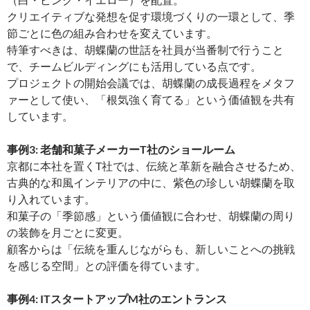
クリエイティブな発想を促す環境づくりの一環として、季
節ごとに色の組み合わせを変えています。
特筆すべきは、胡蝶蘭の世話を社員が当番制で行うこと
で、チームビルディングにも活用している点です。
プロジェクトの開始会議では、胡蝶蘭の成長過程をメタフ
ァーとして使い、「根気強く育てる」という価値観を共有
しています。
事例3: 老舗和菓子メーカーT社のショールーム
京都に本社を置くT社では、伝統と革新を融合させるため、
古典的な和風インテリアの中に、紫色の珍しい胡蝶蘭を取
り入れています。
和菓子の「季節感」という価値観に合わせ、胡蝶蘭の周り
の装飾を月ごとに変更。
顧客からは「伝統を重んじながらも、新しいことへの挑戦
を感じる空間」との評価を得ています。
事例4: ITスタートアップM社のエントランス