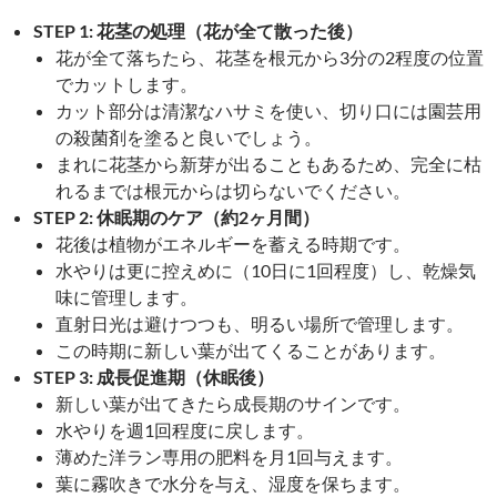
STEP 1: 花茎の処理（花が全て散った後）
花が全て落ちたら、花茎を根元から3分の2程度の位置
でカットします。
カット部分は清潔なハサミを使い、切り口には園芸用
の殺菌剤を塗ると良いでしょう。
まれに花茎から新芽が出ることもあるため、完全に枯
れるまでは根元からは切らないでください。
STEP 2: 休眠期のケア（約2ヶ月間）
花後は植物がエネルギーを蓄える時期です。
水やりは更に控えめに（10日に1回程度）し、乾燥気
味に管理します。
直射日光は避けつつも、明るい場所で管理します。
この時期に新しい葉が出てくることがあります。
STEP 3: 成長促進期（休眠後）
新しい葉が出てきたら成長期のサインです。
水やりを週1回程度に戻します。
薄めた洋ラン専用の肥料を月1回与えます。
葉に霧吹きで水分を与え、湿度を保ちます。