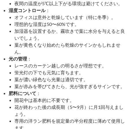
夜間の温度が5℃以上下がる環境は避けてください。
湿度コントロール
：
オフィスは意外と乾燥しています（特に冬季）。
理想的な湿度は50〜60%です。
加湿器を設置するか、霧吹きで葉に水分を与えると良
いでしょう。
葉が黄色くなり始めたら乾燥のサインかもしれませ
ん。
光の管理
：
レースのカーテン越しの明るさが理想です。
蛍光灯の下でも元気に育ちます。
葉が濃い緑色なら光量は適切です。
葉が赤みを帯びてきたら、光が強すぎるサインです。
肥料について
：
開花中は基本的に不要です。
花が終わった後の成長期（5〜9月）に月1回与えまし
ょう。
専用の洋ラン肥料を規定量の半分程度に薄めて使用し
ます。