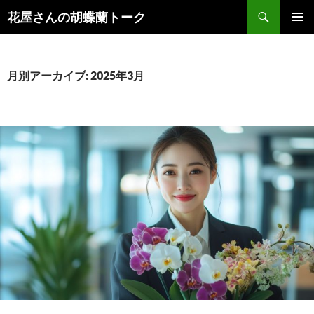
検
花屋さんの胡蝶蘭トーク
索
コ
メインメ
ン
ニュー
テ
ン
月別アーカイブ: 2025年3月
ツ
へ
ス
キ
ッ
プ